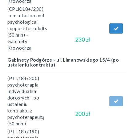
Krowodrza
(CPLK.18+/230)
consultation and
psychological
support for adults
(50 min) -
230 zł
Gabinety
Krowodrza
Gabinety Podgórze - ul. Limanowskiego 15/4 (po
ustaleniu kontraktu)
(PTI.18+/200)
psychoterapia
indywidualna
dorosłych - po
ustaleniu
kontraktu z
200 zł
psychoterapeutą
(50 min.)
(PTI.18+/190)