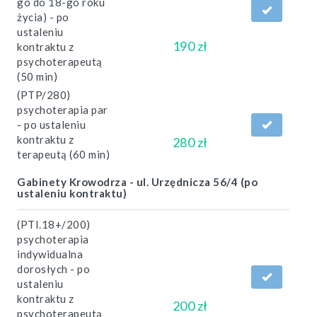
go do 18-go roku
życia) - po
ustaleniu
190 zł
kontraktu z
psychoterapeutą
(50 min)
(PTP/280)
psychoterapia par
- po ustaleniu
kontraktu z
280 zł
terapeutą (60 min)
Gabinety Krowodrza - ul. Urzędnicza 56/4 (po
ustaleniu kontraktu)
(PTI.18+/200)
psychoterapia
indywidualna
dorosłych - po
ustaleniu
kontraktu z
200 zł
psychoterapeutą